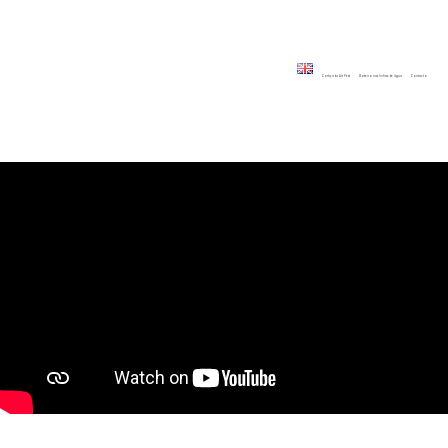
Cortiçada Art Fest
Roteiro nas linhas de água
Contacto