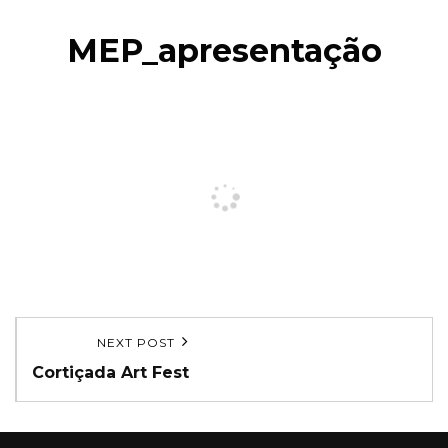
MEP_apresentação
Navegação
NEXT POST
Next
de
Cortiçada Art Fest
Post
artigos