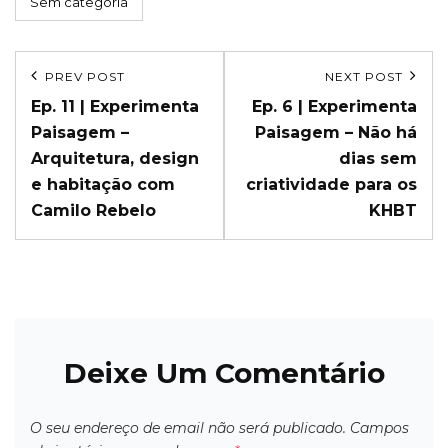
Categories
Sem categoria
Navegação
PREV POST
NEXT POST
Previous
Next
de
Ep. 11 | Experimenta
Ep. 6 | Experimenta
Post
Post
Paisagem –
Paisagem – Não há
artigos
Arquitetura, design
dias sem
e habitação com
criatividade para os
Camilo Rebelo
KHBT
Deixe Um Comentário
O seu endereço de email não será publicado.
Campos