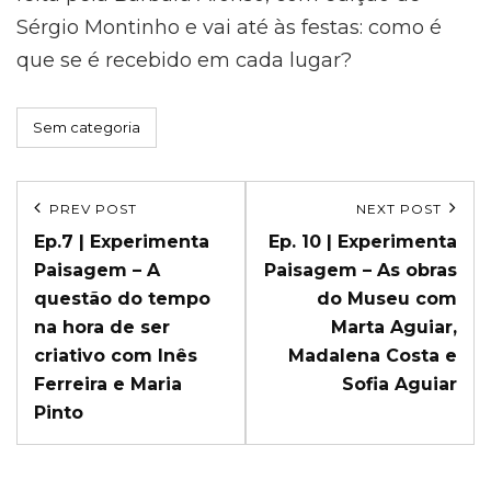
Sérgio Montinho e vai até às festas: como é
que se é recebido em cada lugar?
Categories
Sem categoria
Navegação
PREV POST
NEXT POST
Previous
Next
de
Ep.7 | Experimenta
Ep. 10 | Experimenta
Post
Post
Paisagem – A
Paisagem – As obras
artigos
questão do tempo
do Museu com
na hora de ser
Marta Aguiar,
criativo com Inês
Madalena Costa e
Ferreira e Maria
Sofia Aguiar
Pinto