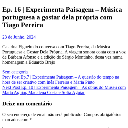
Skip
Ep. 16 | Experimenta Paisagem – Música
to
portuguesa a gostar dela própria com
content
Tiago Pereira
Posted
23 de Junho, 2024
on
Catarina Figueiredo conversa com Tiago Pereira, da Música
Portuguesa a Gostar Dela Própria. A viagem sonora conta com a voz
de Bárbara Afonso e a edição de Sérgio Montinho, desta vez numa
homenagem a Eduardo Brejo
Categories
Sem categoria
Navegação
Previous
Prev Post
Ep.7 | Experimenta Paisagem – A questão do tempo na
Post
hora de ser criativo com Inês Ferreira e Maria Pinto
de
Next
Next Post
Ep. 10 | Experimenta Paisagem – As obras do Museu com
artigos
Post
Marta Aguiar, Madalena Costa e Sofia Aguiar
Deixe um comentário
O seu endereço de email não será publicado.
Campos obrigatórios
marcados com
*