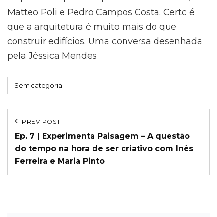
Matteo Poli e Pedro Campos Costa. Certo é
que a arquitetura é muito mais do que
construir edifícios. Uma conversa desenhada
pela Jéssica Mendes
Categories
Sem categoria
Navegação
PREV POST
Previous
de
Ep. 7 | Experimenta Paisagem – A questão
Post
do tempo na hora de ser criativo com Inês
artigos
Ferreira e Maria Pinto