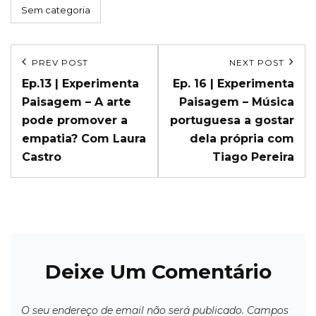
Categories
Sem categoria
Navegação
PREV POST
NEXT POST
Previous
Next
de
Ep.13 | Experimenta
Ep. 16 | Experimenta
Post
Post
Paisagem – A arte
Paisagem – Música
artigos
pode promover a
portuguesa a gostar
empatia? Com Laura
dela própria com
Castro
Tiago Pereira
Deixe Um Comentário
O seu endereço de email não será publicado.
Campos